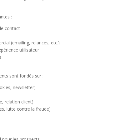
antes :
de contact
al (emailing, relances, etc.)
périence utilisateur
s
ents sont fondés sur :
okies, newsletter)
 relation client)
s, lutte contre la fraude)
 pour les prospects