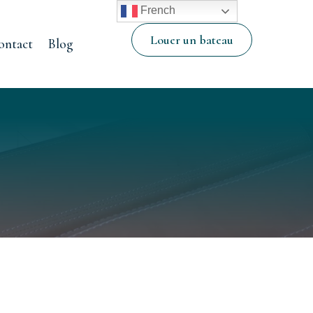
French
Louer un bateau
ontact
Blog