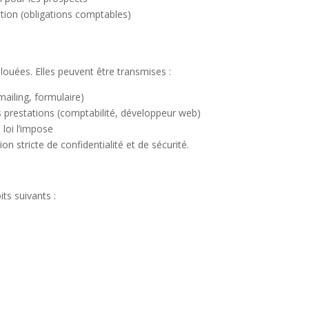
ation (obligations comptables)
 louées
. Elles peuvent être transmises :
mailing, formulaire)
s prestations (comptabilité, développeur web)
 loi l’impose
n stricte de confidentialité et de sécurité.
s suivants :