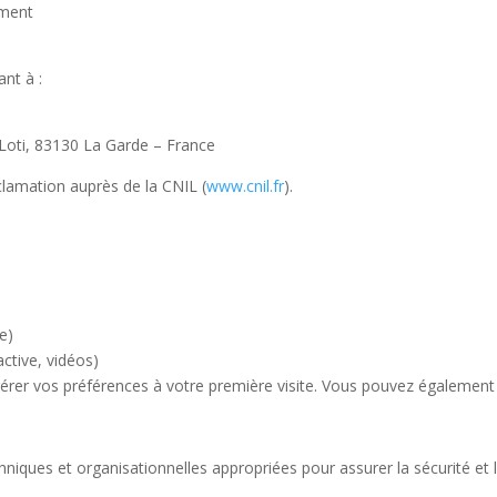
oment
nt à :
 Loti, 83130 La Garde – France
clamation auprès de la CNIL (
www.cnil.fr
).
e)
active, vidéos)
r vos préférences à votre première visite. Vous pouvez également m
ques et organisationnelles appropriées pour assurer la sécurité et 