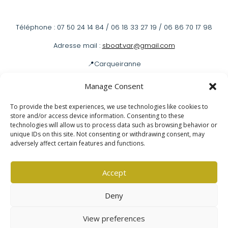
Téléphone : 07 50 24 14 84 / 06 18 33 27 19 / 06 86 70 17 98
Adresse mail :
sboat.var@gmail.com
📍Carqueiranne
📍Hyères
Manage Consent
To provide the best experiences, we use technologies like cookies to
store and/or access device information. Consenting to these
Louer un bateau
technologies will allow us to process data such as browsing behavior or
unique IDs on this site. Not consenting or withdrawing consent, may
adversely affect certain features and functions.
Mentions légales
|
Politique de confidentialité
Accept
Deny
View preferences
Copyright © 2025 –
Glinted.fr
All Right Reserved