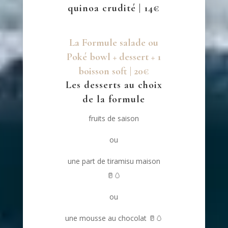
quinoa crudité | 14€
La Formule salade ou
Poké bowl + dessert + 1
boisson soft | 20€
Les desserts au choix
de la formule
fruits de saison
ou
une part de tiramisu maison
🥛🥚
ou
une mousse au chocolat
🥛🥚