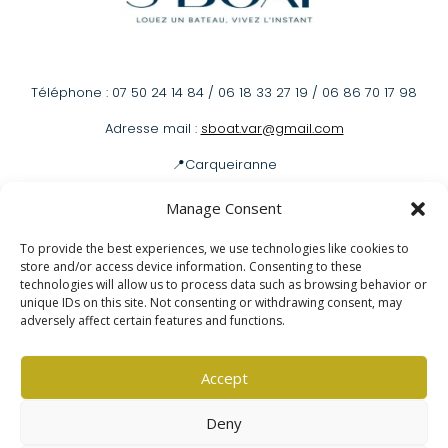
Téléphone : 07 50 24 14 84 / 06 18 33 27 19 / 06 86 70 17 98
Adresse mail :
sboat.var@gmail.com
📍Carqueiranne
📍Hyères
Manage Consent
To provide the best experiences, we use technologies like cookies to
store and/or access device information. Consenting to these
Louer un bateau
technologies will allow us to process data such as browsing behavior or
unique IDs on this site. Not consenting or withdrawing consent, may
adversely affect certain features and functions.
Mentions légales
|
Politique de confidentialité
Accept
Deny