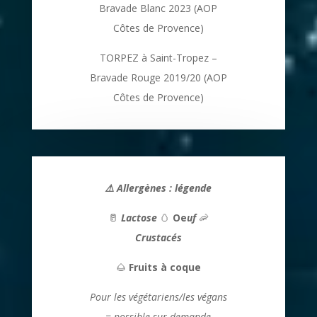
Bravade Blanc 2023 (AOP
Côtes de Provence)
TORPEZ à Saint-Tropez –
Bravade Rouge 2019/20 (AOP
Côtes de Provence)
⚠️ Allergènes : légende
🥛
Lactose
🥚
Oe
uf
🦐
Crustacés
🌰
Fruits à coque
Pour les végétariens/les végans
= possible sur demande