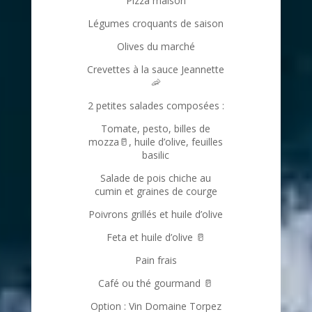
Pizza maison
Légumes croquants de saison
Olives du marché
Crevettes à la sauce Jeannette
🦐
2 petites salades composées :
Tomate, pesto, billes de
mozza
🥛
, huile d’olive, feuilles
basilic
Salade de pois chiche au
cumin et graines de courge
Poivrons grillés et huile d’olive
Feta et huile d’olive
🥛
Pain frais
Café ou thé gourmand
🥛
Option :
Vin Domaine Torpez