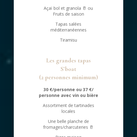
Açaï bol et granola
🥛
ou
Fruits de saison
Tapas salées
méditerranéennes
Tiramisu
Les grandes tapas
S’boat
(2 personnes minimum)
30 €/personne
ou 37 €/
personne avec vin ou bière
Assortiment de tartinades
locales
Une belle planche de
fromages/charcuteries
🥛