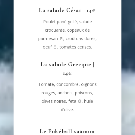
La salade César | 14€
Poulet pané grillé, salade
croquante, copeaux de
parmesan
🥛
, croûtons dorés,
oeuf
🥚
, tomates cerises.
La salade Grecque |
14€
Tomate, concombre, oignons
rouges, anchois, poivrons,
olives noires, feta
🥛
, huile
d’olive.
Le Pokéball saumon